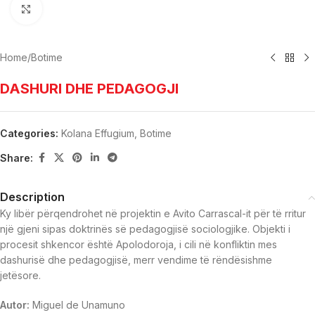
Click to enlarge
Home
/
Botime
DASHURI DHE PEDAGOGJI
Categories:
Kolana Effugium
,
Botime
Share:
Description
Ky libër përqendrohet në projektin e Avito Carrascal-it për të rritur
një gjeni sipas doktrinës së pedagogjisë sociologjike. Objekti i
procesit shkencor është Apolodoroja, i cili në konfliktin mes
dashurisë dhe pedagogjisë, merr vendime të rëndësishme
jetësore.
Autor:
Miguel de Unamuno