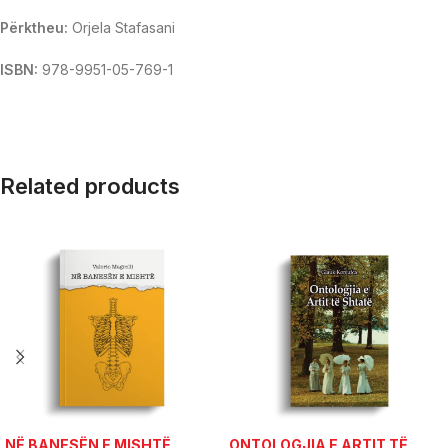
Përktheu:
Orjela Stafasani
ISBN:
978-9951-05-769-1
Related products
NË BANESËN E MISHTË
ONTOLOGJIA E ARTIT TË