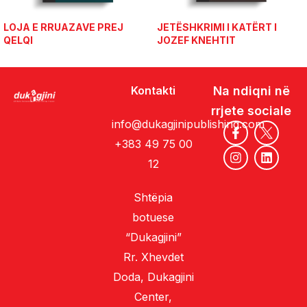
LOJA E RRUAZAVE PREJ
JETËSHKRIMI I KATËRT I
QELQI
JOZEF KNEHTIT
Kontakti
Na ndiqni në
rrjete sociale
info@dukagjinipublishing.com
+383 49 75 00
12
Shtëpia
botuese
“Dukagjini”
Rr. Xhevdet
Doda, Dukagjini
Center,