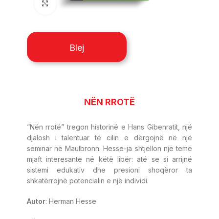
Click to enlarge
Blej
NËN RROTË
“Nën rrotë” tregon historinë e Hans Gibenratit, një
djalosh i talentuar të cilin e dërgojnë në një
seminar në Maulbronn. Hesse-ja shtjellon një temë
mjaft interesante në këtë libër: atë se si arrijnë
sistemi edukativ dhe presioni shoqëror ta
shkatërrojnë potencialin e një individi.
Autor
: Herman Hesse