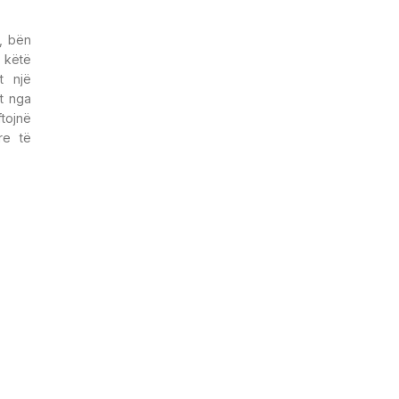
e, bën
ë këtë
t një
t nga
tojnë
re të