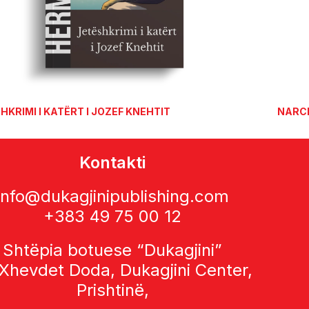
HKRIMI I KATËRT I JOZEF KNEHTIT
NARCI
Kontakti
info@dukagjinipublishing.com
+383 49 75 00 12
Shtëpia botuese “Dukagjini”
 Xhevdet Doda, Dukagjini Center,
Prishtinë,