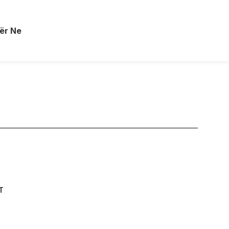
ër Ne
T