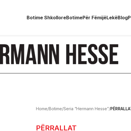
Botime Shkollore
Botime
Për Fëmijë
Lekë
Blog
P
Home
/
Botime
/
Seria “Hermann Hesse”
/
PËRRALLA
PËRRALLAT