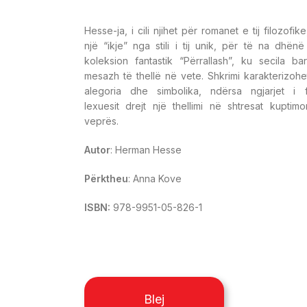
Hesse-ja, i cili njihet për romanet e tij filozofik
një “ikje” nga stili i tij unik, për të na dhën
koleksion fantastik “Përrallash”, ku secila bar
mesazh të thellë në vete. Shkrimi karakterizohe
alegoria dhe simbolika, ndërsa ngjarjet i f
lexuesit drejt një thellimi në shtresat kuptimo
veprës.
Autor
: Herman Hesse
Përktheu
: Anna Kove
ISBN:
978-9951-05-826-1
Blej