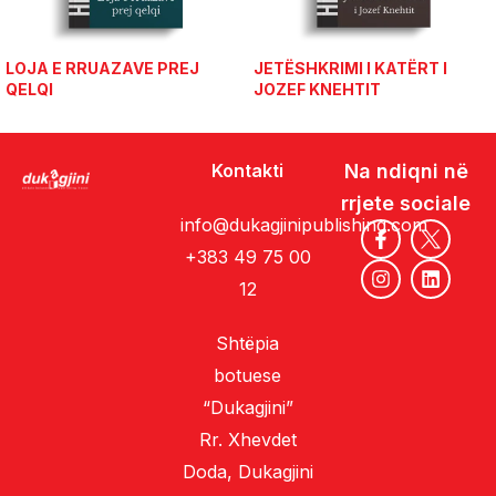
LOJA E RRUAZAVE PREJ
JETËSHKRIMI I KATËRT I
QELQI
JOZEF KNEHTIT
Kontakti
Na ndiqni në
rrjete sociale
info@dukagjinipublishing.com
+383 49 75 00
12
Shtëpia
botuese
“Dukagjini”
Rr. Xhevdet
Doda, Dukagjini