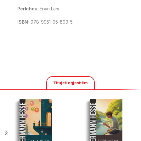
Përktheu
: Ervin Lani
ISBN:
978-9951-05-899-5
Tituj të ngjashëm