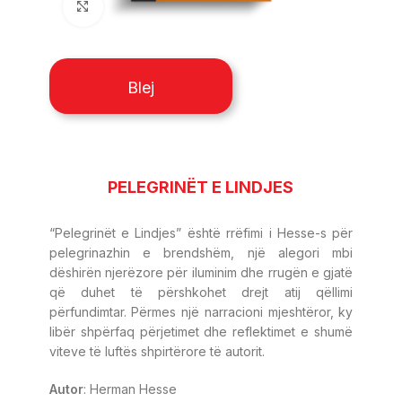
Click to enlarge
Blej
PELEGRINËT E LINDJES
“Pelegrinët e Lindjes” është rrëfimi i Hesse-s për
pelegrinazhin e brendshëm, një alegori mbi
dëshirën njerëzore për iluminim dhe rrugën e gjatë
që duhet të përshkohet drejt atij qëllimi
përfundimtar. Përmes një narracioni mjeshtëror, ky
libër shpërfaq përjetimet dhe reflektimet e shumë
viteve të luftës shpirtërore të autorit.
Autor
: Herman Hesse