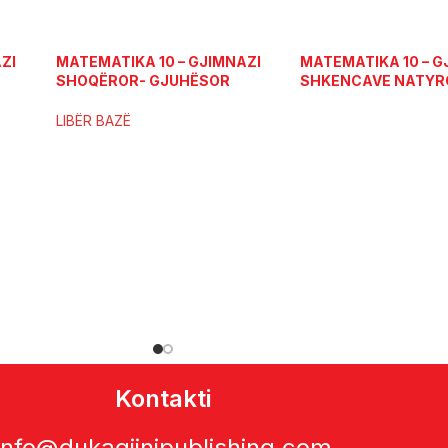
ZI
MATEMATIKA 10 – GJIMNAZI
MATEMATIKA 10 – GJ
SHOQËROR- GJUHËSOR
SHKENCAVE NATYR
H)
(LIBËR BAZË)
(PËRMBLEDHJE DE
LIBËR BAZË
Kontakti
info@dukagjinipublishing.com