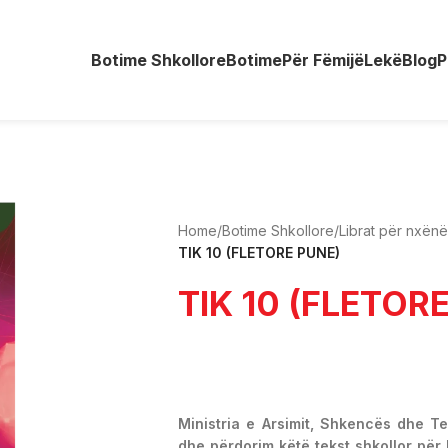
Botime Shkollore
Botime
Për Fëmijë
Lekë
Blog
P
Home
/
Botime Shkollore
/
Librat për nxën
TIK 10 (FLETORE PUNE)
TIK 10 (FLETOR
Ministria e Arsimit, Shkencës dhe T
dhe përdorim këtë tekst shkollor për 