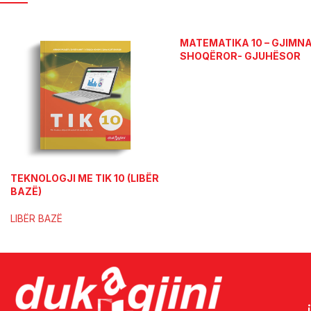
MATEMATIKA 10 – GJIMNA
SHOQËROR- GJUHËSOR
(PËRMBLEDHJE DETYRAS
TEKNOLOGJI ME TIK 10 (LIBËR
BAZË)
LIBËR BAZË