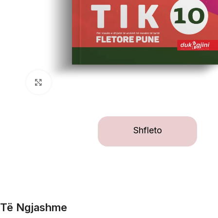
Click to enlarge
Shfleto
Të Ngjashme