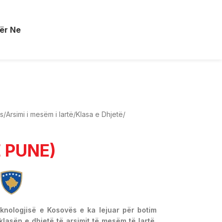
ër Ne
ës
/
Arsimi i mesëm i lartë
/
Klasa e Dhjetë
/
E PUNE)
eknologjisë e Kosovës e ka lejuar për botim
klasën e dhjetë të arsimit të mesëm të lartë,