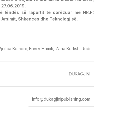
 27.06.2019.
 të lëndës së raportit të dorëzuar me NR.P:
e Arsimit, Shkencës dhe Teknologjisë.
Vjollca Komoni, Enver Hamiti, Zana Kurtishi Rudi
DUKAGJINI
info@dukagjinipublishing.com