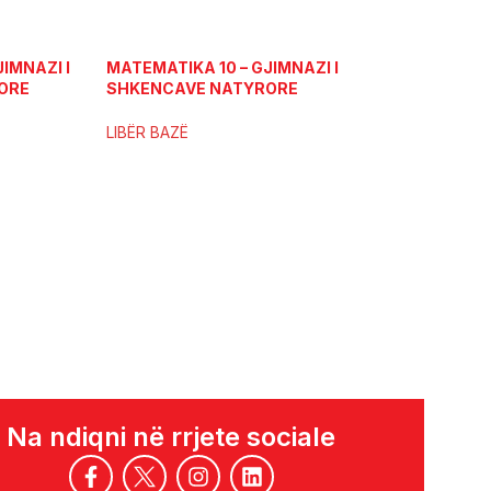
IMNAZI I
MATEMATIKA 10 – GJIMNAZI I
ORE
SHKENCAVE NATYRORE
TYRASH)
(LIBËR BAZË)
LIBËR BAZË
GJUHË SHQIPE
10 (LIBËR BAZË
Na ndiqni në rrjete sociale