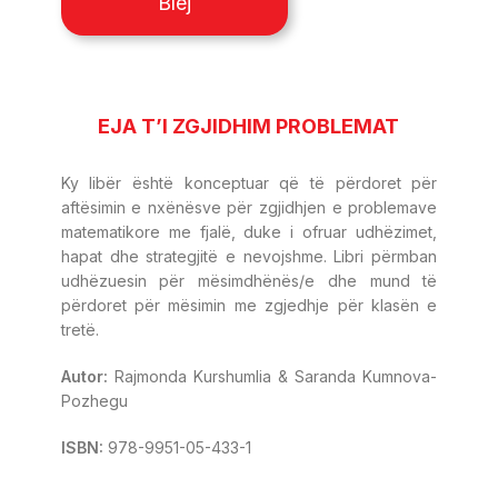
Blej
EJA T’I ZGJIDHIM PROBLEMAT
Ky libër është konceptuar që të përdoret për
aftësimin e nxënësve për zgjidhjen e problemave
matematikore me fjalë, duke i ofruar udhëzimet,
hapat dhe strategjitë e nevojshme. Libri përmban
udhëzuesin për mësimdhënës/e dhe mund të
përdoret për mësimin me zgjedhje për klasën e
tretë.
Autor:
Rajmonda Kurshumlia & Saranda Kumnova-
Pozhegu
ISBN:
978-9951-05-433-1