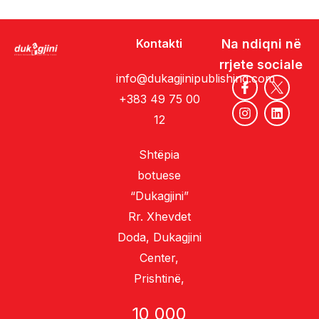
Kontakti
Na ndiqni në
rrjete sociale
info@dukagjinipublishing.com
+383 49 75 00
12
Shtëpia
botuese
“Dukagjini”
Rr. Xhevdet
Doda, Dukagjini
Center,
Prishtinë,
10 000