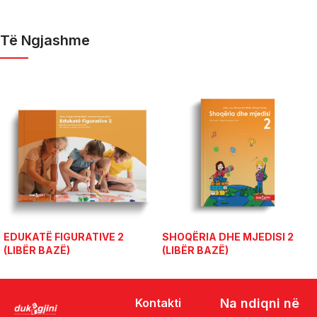
Të Ngjashme
EDUKATË FIGURATIVE 2
SHOQËRIA DHE MJEDISI 2
(LIBËR BAZË)
(LIBËR BAZË)
Kontakti
Na ndiqni në